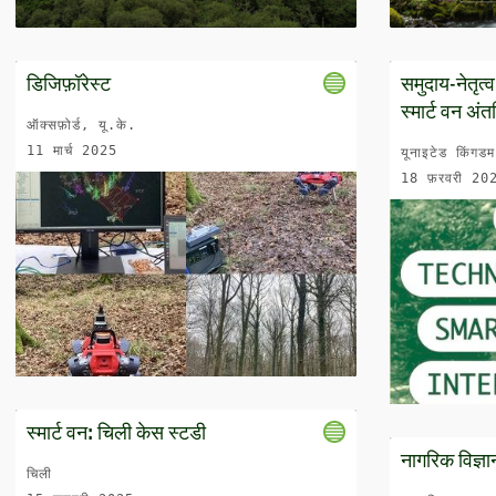
डिजिफ़ॉरेस्ट
समुदाय-नेतृत्व
स्मार्ट वन अंतर
ऑक्सफ़ोर्ड, यू.के.
11 मार्च 2025
यूनाइटेड किंगडम
18 फ़रवरी 20
स्मार्ट वन: चिली केस स्टडी
नागरिक विज्ञा
चिली