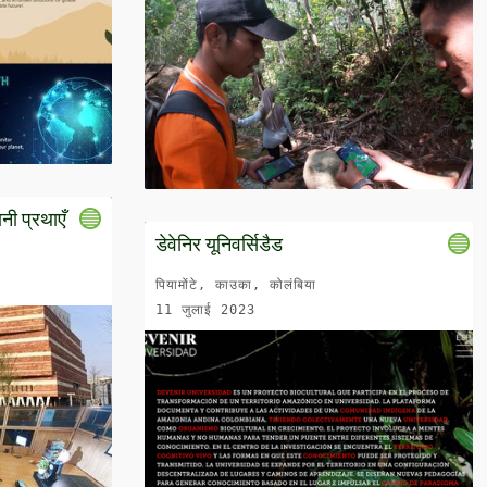
नी प्रथाएँ
डेवेनिर यूनिवर्सिडैड
पियामोंटे, काउका, कोलंबिया
11 जुलाई 2023