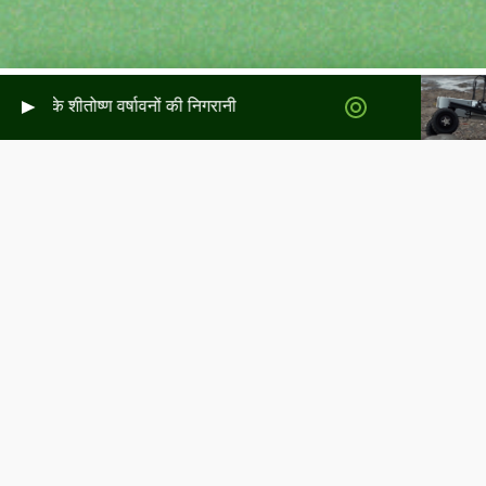
टलैंड के शीतोष्ण वर्षावनों की निगरानी