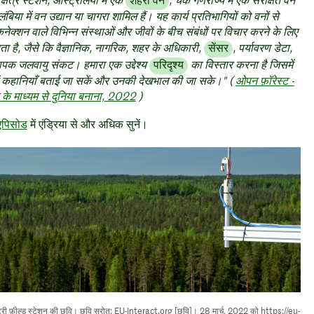
क्षेत्र स्टेशन, ऑस्ट्रेलिया में एक
शहरी वन
, चेक गणराज्य में एक संरक्षित वन
लंबिया में वन उद्यान या चागरा शामिल हैं। यह कार्य प्रतिभागियों को वनों से
्शन वाले विभिन्न संस्थाओं और जीवों के बीच संबंधों पर विचार करने के लिए
ा है, जैसे कि वैज्ञानिक, नागरिक, शहर के अधिकारी,
सेंसर
, पर्यावरण डेटा,
ापक जलवायु संकट। हमारा एक उद्देश्य
परिदृश्य
का विस्तार करना है जिसमें
 में कहानियाँ बताई जा सकें और उनकी देखभाल की जा सके।" (
ओपन फ़ॉरेस्ट -
ा के माध्यम से दुनिया बनाना, 2022
)
 एपिसोड
में एंड्रिया से और अधिक सुनें।
ेस्ट्री फ़ील्ड स्टेशन की छवि। छवि स्रोत: EU-Interact.org [छवि]। 28 मार्च, 2022 को https://eu-