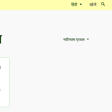
हिंदी
खोजें
न
नवीनतम प्रथम
Sort Options
े
ा