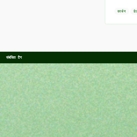
कार्बन
डे
संबंधित टैग