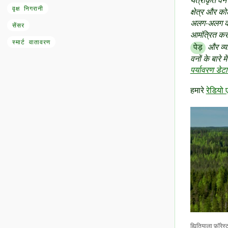
यंत्रीकृत वन 
वृक्ष निगरानी
क्षेत्र और को
अलग-अलग कनेक
सेंसर
आमंत्रित करत
स्मार्ट वातावरण
पेड़
और व्य
वनों के बारे
पर्यावरण डेट
हमारे
रेडियो
ह्यितियाला फ़ॉर