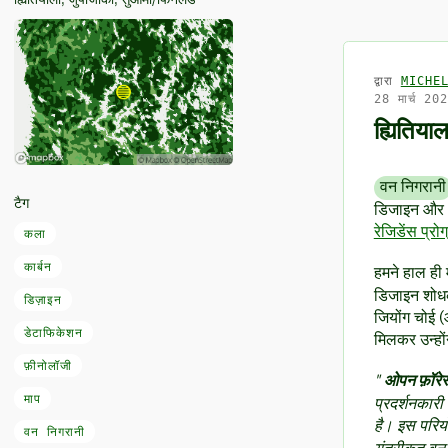
ह्यितियाला, जुपाजोकी, सुओमी/फिनलैंड
द्वारा
MICHE
28 मार्च 20
ह्यितिया
वन निगरानी
टैग
डिजाइन और अ
रेजिडेंस प्रोग
कला
कार्बन
हमने हाल ही म
डिजाइन शोधक
डिज़ाइन
जियोंग चोई 
डेटाफिकेशन
मिलकर उन्हों
फ़ीनोलॉजी
"
ओपन फ़ॉरेस
माप
प्रदर्शनकार
है। इस परियो
वन निगरानी