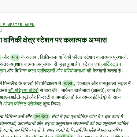
LLE WESTERLAKEN
22
ला वानिकी क्षेत्र स्टेशन पर कलात्मक अभ्यास
और
माप
के अलावा, ह्यितियाला वानिकी फील्ड स्टेशन कलात्मक प्रथाओं,
ंतर-अनुशासनात्मक अनुसंधान से जुड़ा हुआ है। स्टेशन एक
आर्टिस्ट इन
्राम
और विभिन्न
कला प्रतिष्ठानों और परियोजनाओं की
मेजबानी करता है।
ें फिनलैंड के आल्टो विश्वविद्यालय में
कला
, डिजाइन और वास्तुकला स्कूल में
र्ता
डॉ. एंड्रिया बोटेरो
से बात की। मार्केटा डोलेजोवा (आल्टो), जाज ही-
(आरएमआईटी-एयू) और क्रिस्टीना अम्पात्ज़िडौ (आरएमआईटी-ईयू) के साथ
ने
ओपन फ़ॉरेस्ट प्रोजेक्ट
शुरू किया:
्ट
विभिन्न वनों और
वन डेटा
सेटों में एक प्रायोगिक जांच है। इस कार्य में
ी क्रियाओं, अवलोकनों और सट्टा अनुसंधान उपकरणों की एक श्रृंखला शामिल
जना में, हम
विभिन्न वनों के साथ चलते हैं, जिसमें फ़िनलैंड में एक अत्यधिक