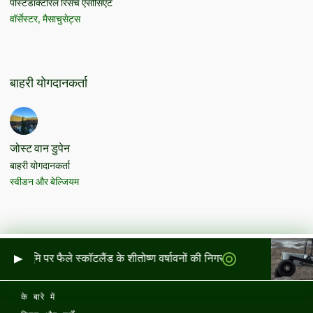
पोस्टडॉक्टोरल रिसर्च एसोसिएट
वॉर्सेस्टर, मैसाचुसेट्स
बाहरी योगदानकर्ता
जोस्ट वान डुपेन
बाहरी योगदानकर्ता
स्वीडन और बेल्जियम
 और भूमि पर फैले स्कॉटलैंड के शीतोष्ण वर्षावनों की निगरानी
के बारे में