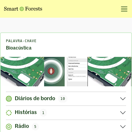
PALAVRA-CHAVE
Bioacústica
Diários de bordo
10
Histórias
1
Rádio
5