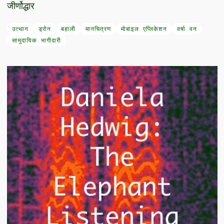
जीर्णोद्धार
उत्थान
ड्रोन
बहाली
मानचित्रण
मोबाइल एप्लिकेशन
वर्षा वन
सामुदायिक भागीदारी