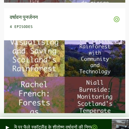
वर्षावन पुनर्जनन
4 EPISODES
ि पर फैले स्कॉटलैंड के शीतोष्ण वर्षावनों की निगरानी