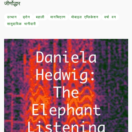
जीर्णोद्धार
उत्थान
ड्रोन
बहाली
मानचित्रण
मोबाइल एप्लिकेशन
वर्षा वन
सामुदायिक भागीदारी