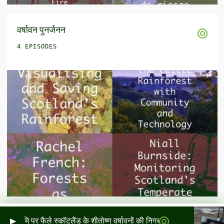
वर्षावन पुनर्जनन
4 EPISODES
ि पर फैले स्कॉटलैंड के शीतोष्ण वर्षावनों की निगरानी