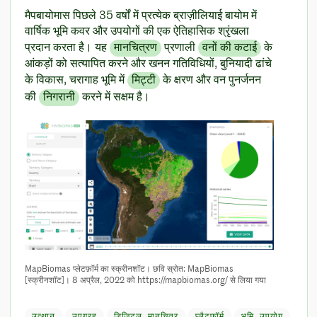
मैपबायोमास पिछले 35 वर्षों में प्रत्येक ब्राज़ीलियाई बायोम में
वार्षिक भूमि कवर और उपयोगों की एक ऐतिहासिक श्रृंखला
प्रदान करता है। यह
मानचित्रण
प्रणाली
वनों की कटाई
के
आंकड़ों को सत्यापित करने और खनन गतिविधियों, बुनियादी ढांचे
के विकास, चरागाह भूमि में
मिट्टी
के क्षरण और वन पुनर्जनन
की
निगरानी
करने में सक्षम है।
MapBiomas प्लेटफ़ॉर्म का स्क्रीनशॉट। छवि स्रोत: MapBiomas
[स्क्रीनशॉट]। 8 अप्रैल, 2022 को https://mapbiomas.org/ से लिया गया
उत्थान
उपग्रह
डिजिटल मानचित्र
प्लैटफ़ॉर्म
भूमि उपयोग