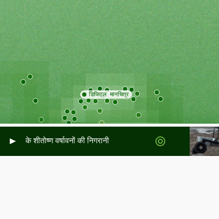
ॉटलैंड के शीतोष्ण वर्षावनों की निगरानी