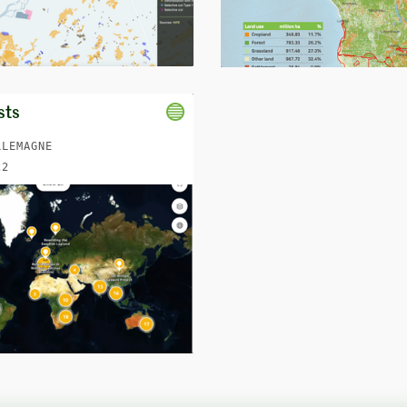
sts
LLEMAGNE
22