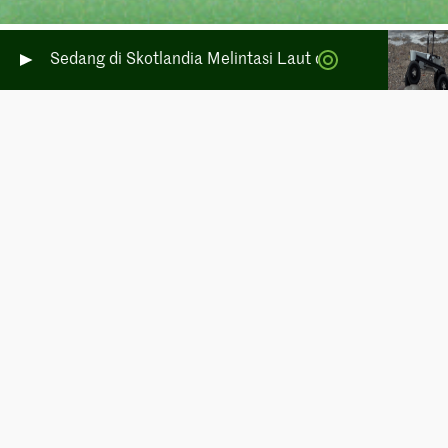
im Sedang di Skotlandia Melintasi Laut dan Daratan