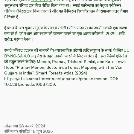
यह रेडियो एपिसोड
स्मार्ट फॉरेस्ट्स
परियोजना द्वारा निर्मित किया गया था जिसे यूरोपीय
अनुसंधान परिषद द्वारा वित्त पोषित किया गया था। स्मार्ट फॉरेस्ट्स का नेतृत्व प्रोफेसर
जेनिफर गेब्रिस द्वारा किया जाता है और यह कैम्ब्रिज विश्वविद्यालय के समाजशास्त्र विभाग
में स्थित है।
हेडर छवि: वन गूजर समुदाय के सदस्य रंगोली (रंगीन पाउडर) का उपयोग करके एक नक्शा
बना रहे हैं, जो स्थान और स्थान की कल्पना करने का एक अलग तरीका है, 2022। छवि
स्रोत: प्रणव मेनन।
स्मार्ट फॉरेस्ट एटलस की सामग्री गैर-व्यावसायिक उद्देश्यों (एट्रिब्यूशन के साथ) के लिए
CC
BY-NC-SA 4.0
लाइसेंस के तहत उपयोग करने के लिए स्वतंत्र है। इस रेडियो एपिसोड
को उद्धृत करने के लिए: Menon, Pranav, Trishant Simlai, and Kate Lewis
Hood "Pranav Menon: Bottom-up Forest Mapping with the Van
Gujjars in India", Smart Forests Atlas (2024),
https://atlas.smartforests.net/en/radio/pranav-menon. DOI:
10.5281/zenodo.10687309.
जोड़ा गया 28 फरवरी 2024
अंतिम बार संपादित 18 जून 2025