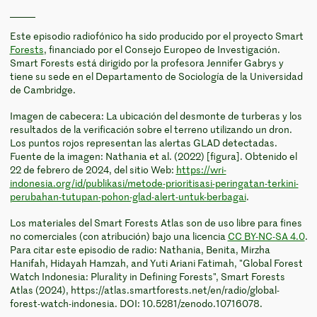
Este episodio radiofónico ha sido producido por el proyecto Smart
Forests
, financiado por el Consejo Europeo de Investigación.
Smart Forests está dirigido por la profesora Jennifer Gabrys y
tiene su sede en el Departamento de Sociología de la Universidad
de Cambridge.
Imagen de cabecera: La ubicación del desmonte de turberas y los
resultados de la verificación sobre el terreno utilizando un dron.
Los puntos rojos representan las alertas GLAD detectadas.
Fuente de la imagen: Nathania et al. (2022) [figura]. Obtenido el
22 de febrero de 2024, del sitio Web:
https://wri-
indonesia.org/id/publikasi/metode-prioritisasi-peringatan-terkini-
perubahan-tutupan-pohon-glad-alert-untuk-berbagai
.
Los materiales del Smart Forests Atlas son de uso libre para fines
no comerciales (con atribución) bajo una licencia
CC BY-NC-SA 4.0
.
Para citar este episodio de radio: Nathania, Benita, Mirzha
Hanifah, Hidayah Hamzah, and Yuti Ariani Fatimah, "Global Forest
Watch Indonesia: Plurality in Defining Forests", Smart Forests
Atlas (2024), https://atlas.smartforests.net/en/radio/global-
forest-watch-indonesia. DOI: 10.5281/zenodo.10716078.