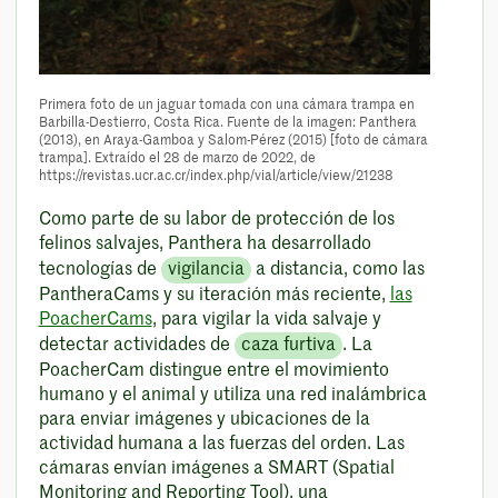
Primera foto de un jaguar tomada con una cámara trampa en
Barbilla-Destierro, Costa Rica. Fuente de la imagen: Panthera
(2013), en Araya-Gamboa y Salom-Pérez (2015) [foto de cámara
trampa]. Extraído el 28 de marzo de 2022, de
https://revistas.ucr.ac.cr/index.php/vial/article/view/21238
Como parte de su labor de protección de los
felinos salvajes, Panthera ha desarrollado
tecnologías de
vigilancia
a distancia, como las
PantheraCams y su iteración más reciente,
las
PoacherCams
, para vigilar la vida salvaje y
detectar actividades de
caza furtiva
. La
PoacherCam distingue entre el movimiento
humano y el animal y utiliza una red inalámbrica
para enviar imágenes y ubicaciones de la
actividad humana a las fuerzas del orden. Las
cámaras envían imágenes a SMART (Spatial
Monitoring and Reporting Tool), una