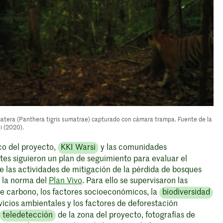
tera (Panthera tigris sumatrae) capturado con cámara trampa. Fuente de la
i (2020).
co del proyecto,
KKI Warsi
y las comunidades
tes siguieron un plan de seguimiento para evaluar el
 las actividades de mitigación de la pérdida de bosques
 la norma del
Plan Vivo
. Para ello se supervisaron las
de carbono, los factores socioeconómicos, la
biodiversidad
rvicios ambientales y los factores de deforestación
teledetección
de la zona del proyecto, fotografías de