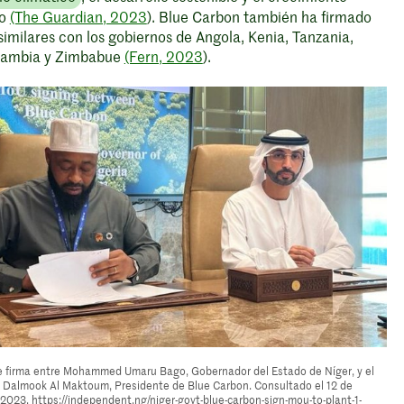
co
(The Guardian, 2023
). Blue Carbon también ha firmado
imilares con los gobiernos de Angola, Kenia, Tanzania,
Zambia y Zimbabue
(Fern, 2023
).
 firma entre Mohammed Umaru Bago, Gobernador del Estado de Níger, y el
Dalmook Al Maktoum, Presidente de Blue Carbon. Consultado el 12 de
2023. https://independent.ng/niger-govt-blue-carbon-sign-mou-to-plant-1-