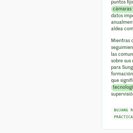
puntos fi
cámaras
datos impo
anualment
aldea co
Mientras q
seguimien
las comun
sobre sus 
para Sung
formación 
que signif
tecnologí
supervisió
BUJANG R
PRÁCTICA