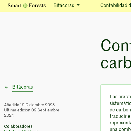
Bitácoras
Contabilidad 
Cont
car
Bitácoras
Las práct
sistemáti
Añadido 19 Diciembre 2023
de carbono
Última edición 09 Septiembre
2024
traducir 
represent
Colaboradores
una combi