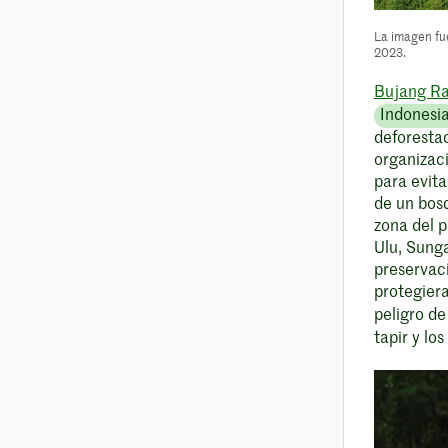
La imagen fu
2023.
Bujang R
Indonesi
deforesta
organizac
para evit
de un bos
zona del 
Ulu, Sung
preservaci
protegiera
peligro d
tapir y lo