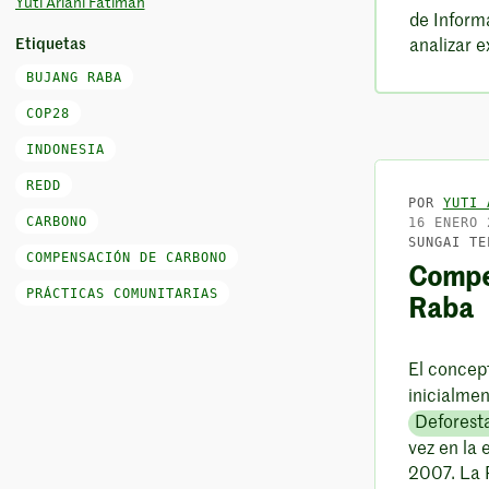
Yuti Ariani Fatimah
de Inform
Etiquetas
analizar 
BUJANG RABA
COP28
INDONESIA
REDD
POR
YUTI 
CARBONO
16 ENERO 
SUNGAI TE
COMPENSACIÓN DE CARBONO
Compen
PRÁCTICAS COMUNITARIAS
Raba
El concep
inicialme
Deforest
vez en la
2007. La 