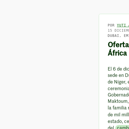
POR
YUTI 
15 DICIEM
DUBAI, EM
Oferta
África
El 6 de d
sede en D
de Níger, 
ceremonia
Gobernado
Maktoum, 
la familia
de mil mi
estado, c
del
cambi