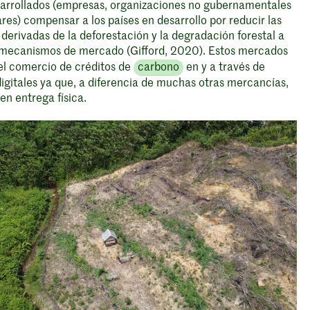
sarrollados (empresas, organizaciones no gubernamentales
ares) compensar a los países en desarrollo por reducir las
derivadas de la deforestación y la degradación forestal a
 mecanismos de mercado (Gifford, 2020). Estos mercados
el comercio de créditos de
carbono
en y a través de
igitales ya que, a diferencia de muchas otras mercancías,
en entrega física.