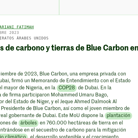
ARIANI FATIMAH
BRE 2023
IRATOS ÁRABES UNIDOS
s de carbono y tierras de Blue Carbon e
iciembre de 2023, Blue Carbon, una empresa privada con
ubai, firmó un Memorando de Entendimiento con el Estado
el mayor de Nigeria, en la
COP28
de Dubai. En la
 de firma participaron Mohammed Umaru Bago,
r del Estado de Níger, y el Jeque Ahmed Dalmook Al
Presidente de Blue Carbon, así como el joven miembro de
 real gobernante de Dubai. Este MoU dispone la
plantación
llones de
árboles
en 760.000 hectáreas de tierra en el
entrándose en el secuestro de carbono para la mitigación
o climático
, el desarrollo sostenible y el crecimiento