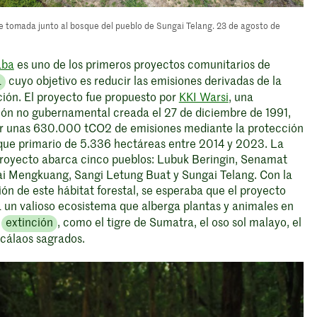
e tomada junto al bosque del pueblo de Sungai Telang. 23 de agosto de
aba
es uno de los primeros proyectos comunitarios de
a
cuyo objetivo es reducir las emisiones derivadas de la
ción. El proyecto fue propuesto por
KKI Warsi
, una
ión no gubernamental creada el 27 de diciembre de 1991,
ar unas 630.000 tCO2 de emisiones mediante la protección
que primario de 5.336 hectáreas entre 2014 y 2023. La
proyecto abarca cinco pueblos: Lubuk Beringin, Senamat
ai Mengkuang, Sangi Letung Buat y Sungai Telang. Con la
ón de este hábitat forestal, se esperaba que el proyecto
 un valioso ecosistema que alberga plantas y animales en
e
extinción
, como el tigre de Sumatra, el oso sol malayo, el
s cálaos sagrados.