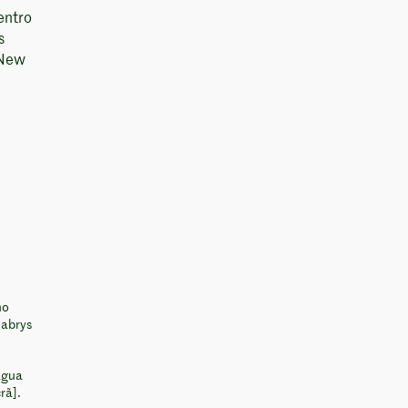
entro
s
 New
ho
Gabrys
água
rã].