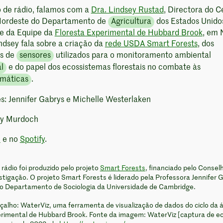
o de rádio, falamos com a
Dra. Lindsey Rustad
, Directora do C
Nordeste do Departamento de
Agricultura
dos Estados Unido
e da Equipe da
Floresta Experimental de Hubbard Brook
, em
ndsey fala sobre a criação da
rede USDA Smart Forests
, dos
os de
sensores
utilizados para o monitoramento ambiental
l
e do papel dos ecossistemas florestais no combate às
imáticas
.
s: Jennifer Gabrys e Michelle Westerlaken
ry Murdoch
e
e no
Spotify
.
 rádio foi produzido pelo projeto
Smart Forests
, financiado pelo Consel
tigação. O projeto Smart Forests é liderado pela Professora Jennifer 
no Departamento de Sociologia da Universidade de Cambridge.
alho: WaterViz, uma ferramenta de visualização de dados do ciclo da 
erimental de Hubbard Brook. Fonte da imagem: WaterViz [captura de ec