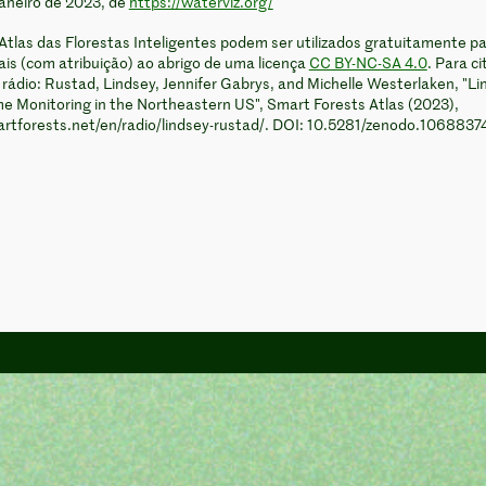
janeiro de 2023, de
https://waterviz.org/
Atlas das Florestas Inteligentes podem ser utilizados gratuitamente p
ais (com atribuição) ao abrigo de uma licença
CC BY-NC-SA 4.0
. Para ci
 rádio: Rustad, Lindsey, Jennifer Gabrys, and Michelle Westerlaken, "Li
e Monitoring in the Northeastern US", Smart Forests Atlas (2023),
artforests.net/en/radio/lindsey-rustad/. DOI: 10.5281/zenodo.1068837