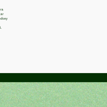
ara
tar
ndsey
4.