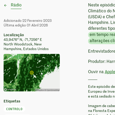
Rádio
Neste episódi
Climático do 
(USDA) e Chef
Adicionado 22 Fevereiro 2023
Hampshire. Li
Última edição 01 Abril 2026
diferentes tip
em tempo rea
Localização
43,9476° N, -71,7256° E
alterações cl
North Woodstock, New
Hampshire, Estados Unidos
Entrevistadore
Produtor: Har
Ouvir na
Appl
Este episódio de
Europeu de Inves
e está sediado 
Etiquetas
Imagem de cabeç
CONTROLO
na Floresta Exp