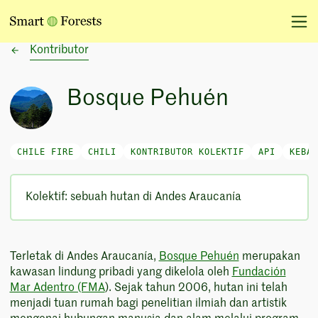
Kontributor
Bosque Pehuén
CHILE FIRE
CHILI
KONTRIBUTOR KOLEKTIF
API
KEBAK
Kolektif: sebuah hutan di Andes Araucanía
Terletak di Andes Araucanía,
Bosque Pehuén
merupakan
kawasan lindung pribadi yang dikelola oleh
Fundación
Mar Adentro (FMA
). Sejak tahun 2006, hutan ini telah
menjadi tuan rumah bagi penelitian ilmiah dan artistik