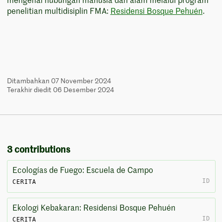
mengenai hubungan manusia dan alam melalui program
penelitian multidisiplin FMA:
Residensi Bosque Pehuén
.
Ditambahkan 07 November 2024
Terakhir diedit 06 Desember 2024
3 contributions
Ecologías de Fuego: Escuela de Campo
ID
CERITA
Ekologi Kebakaran: Residensi Bosque Pehuén
ID
CERITA