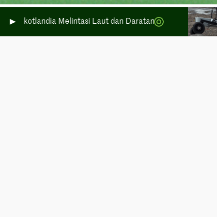
 Skotlandia Melintasi Laut dan Daratan