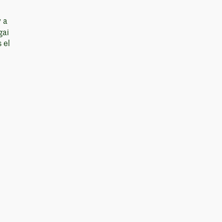
 a
gai
 el