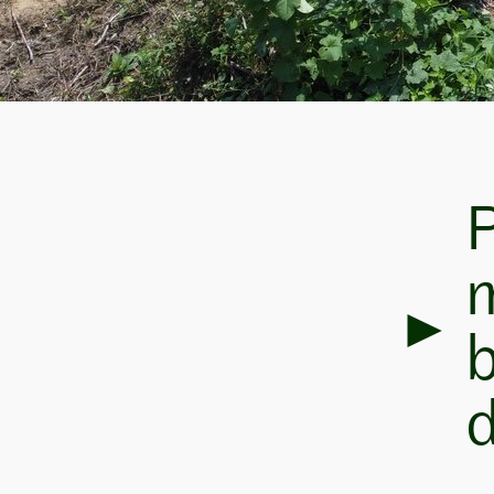
P
m
b
d