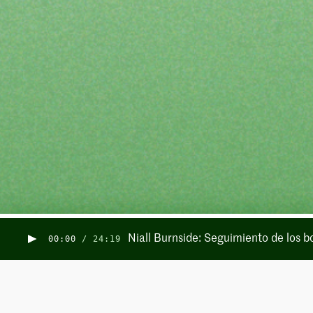
Niall Burnside: Seguimiento de los b
00:00
/
24:19