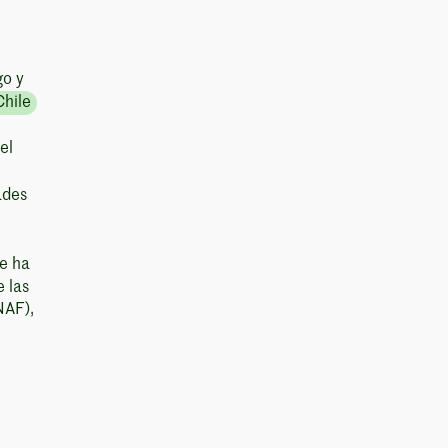
go y
Chile
el
ades
se ha
e las
NAF),