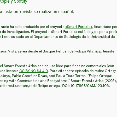
Apple
y
Spotify
a: esta entrevista se realiza en español.
 radio ha sido producido por el proyecto
«Smart Forests»,
financiado por
de Investigación. El proyecto «Smart Forests» está dirigido por la prof
y tiene su sede en el Departamento de Sociología de la Universidad de
ra: Vista aérea desde el Bosque Pehuén del volcán Villarrica. Jennifer
el Smart Forests Atlas son de uso libre para fines no comerciales (con
una licencia
CC BY-NC-SA 4.0
. Para citar este episodio de radio: Ortega
 Gabrys, Pablo González Rivas, and Paula Tiara Torres, "Felipe Ortega:
lanning with Communities and Ecosystems," Smart Forests Atlas (2026),
artforests.net/en/radio/felipe-ortega. DOI: 10.17863/CAM.129406.