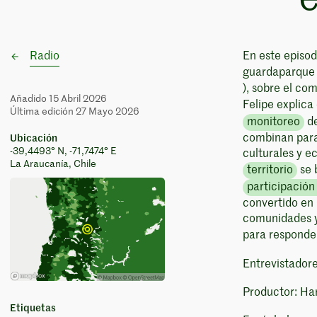
Radio
En este episod
guardaparque d
), sobre el co
Añadido 15 Abril 2026
Felipe explic
Última edición 27 Mayo 2026
monitoreo
de
combinan para 
Ubicación
-39,4493° N, -71,7474° E
culturales y e
La Araucanía, Chile
territorio
se 
participación
convertido en 
comunidades y
para responde
Entrevistadore
Productor: Ha
Etiquetas