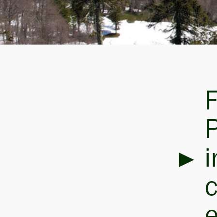
F
P
i