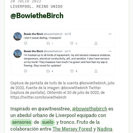
20 JULIO 2022
LIVERPOOL, REINO UNIDO
@BowietheBirch
Captura de pantalla de tuits de la cuenta @bowiethebirch, julio
de 2022. Fuente de la imagen: @bowiethebirch Twitter
[captura de pantalla]. Obtenido el 20 de julio de 2022, de
https://twitter.com/bowiethebirch
Inspirado en @awitnesstree,
@bowiethebirch
es
un abedul urbano de Liverpool equipado con
sensores
de
suelo
y tronco. Fruto de la
colaboración entre
The Mersey Forest
y
Nadina