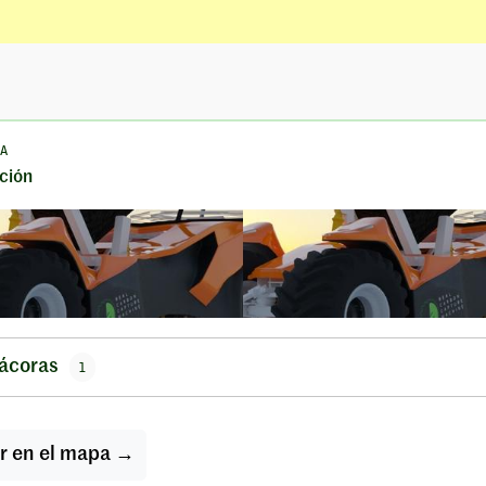
A
ción
tácoras
1
r en el mapa →