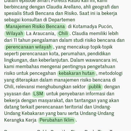
Dalam episode Smart Forests Radio kali ini, kami
berbincang dengan Claudia Arellano, ahli geografi dan
spesialis Studi Bencana dan Risiko. Saat ini ia bekerja
sebagai konsultan di Departemen
Manajemen Risiko Bencana
di Kotamadya Pucón,
Wilayah
La Araucanía,
Chili
. Claudia memiliki lebih
dari 11 tahun pengalaman dalam studi risiko bencana dan
perencanaan wilayah
, yang mencakup topik-topik
seperti perencanaan kota, perumahan, pendidikan
lingkungan, dan keberlanjutan. Dalam wawancara ini,
kami membahas mengenai pentingnya pengetahuan
risiko untuk pencegahan
kebakaran hutan
, metodologi
yang diterapkan dalam manajemen risiko bencana di
Chili, relevansi menghubungkan sektor
publik
dengan
yayasan dan
LSM
untuk penyebaran informasi dan
bekerja dengan masyarakat, dan tantangan yang akan
datang terkait perencanaan teritorial dan Undang-
Undang Kebakaran yang baru serta Undang-Undang
Kerangka Kerja
Perubahan Iklim
.