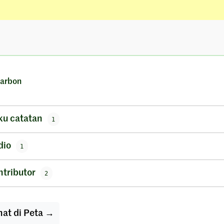
Karbon
ku catatan
1
dio
1
ntributor
2
hat di Peta →