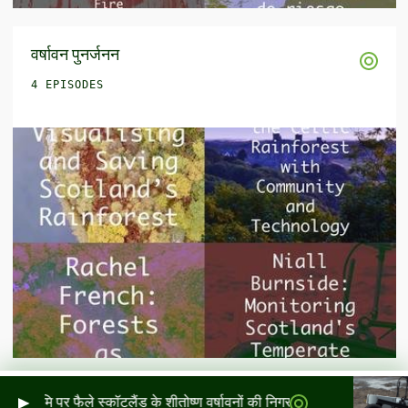
वर्षावन पुनर्जनन
4 EPISODES
ि पर फैले स्कॉटलैंड के शीतोष्ण वर्षावनों की निगरानी