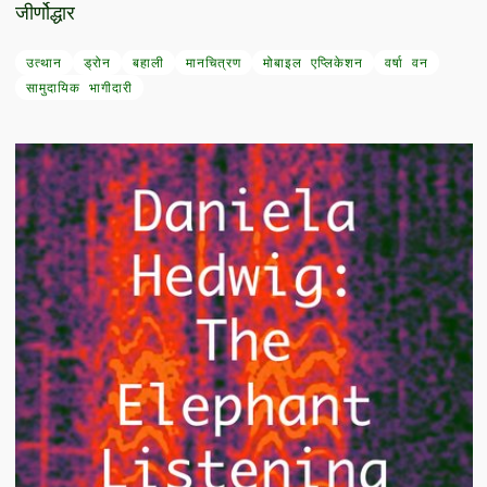
जीर्णोद्धार
उत्थान
ड्रोन
बहाली
मानचित्रण
मोबाइल एप्लिकेशन
वर्षा वन
सामुदायिक भागीदारी