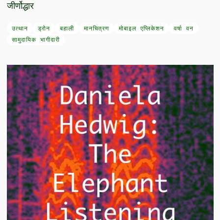
जीर्णोद्धार
उत्थान
ड्रोन
बहाली
मानचित्रण
मोबाइल एप्लिकेशन
वर्षा वन
सामुदायिक भागीदारी