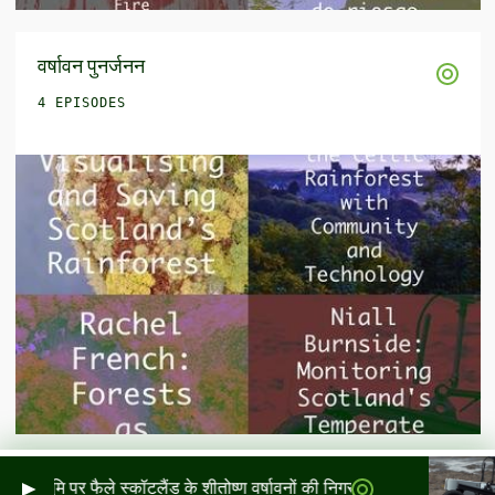
वर्षावन पुनर्जनन
4 EPISODES
ि पर फैले स्कॉटलैंड के शीतोष्ण वर्षावनों की निगरानी