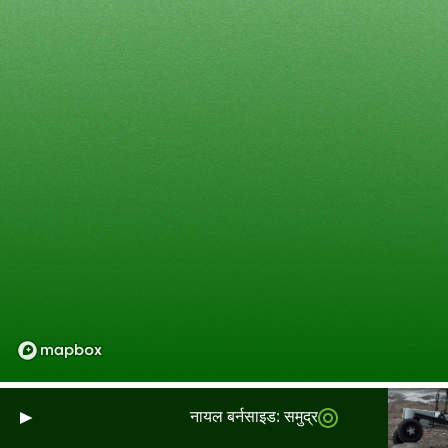
नायल बर्नसाइड: समुद्र और भूमि पर फैले स्कॉटलै