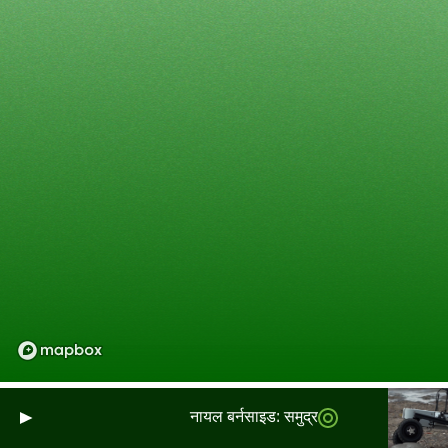
नायल बर्नसाइड: समुद्र और भूमि पर फैले स्कॉटलै