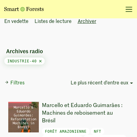
En vedette
Listes de lecture
Archiver
Archives radio
INDUSTRIE-40
Filtres
Le plus récent d'entre eux
Sort Options
Marcello et Eduardo Guimarães :
Machines de reboisement au
Brésil
FORÊT AMAZONIENNE
NFT