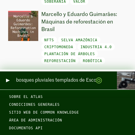
SOBERANÍA
VALOR
Marcello y Eduardo Guimarães:
Máquinas de reforestación en
Brasil
NFTS
SELVA AMAZÓNICA
CRIPTOMONEDA
INDUSTRIA 4.0
PLANTACIÓN DE ÁRBOLES
REFORESTACIÓN
ROBÓTICA
 de los bosques pluviales templados de Escocia por mar y por t
SOBRE EL ATLAS
CONDICIONES GENERALES
SITIO WEB DE COMMON KNOWLEDGE
ÁREA DE ADMINISTRACIÓN
DOCUMENTOS API